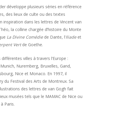
lder développe plusieurs séries en référence
es, des lieux de culte ou des textes
on inspiration dans les lettres de Vincent van
héo, la colline chargée d’histoire du Monte
 que
La Divine Comédie
de Dante, l’
Iliade
et
erpent Vert
de Goethe.
différentes villes à travers l’Europe :
t, Munich, Nuremberg, Bruxelles, Gand,
asbourg, Nice et Monaco. En 1997, il
ury du Festival des Arts de Montreux. Sa
llustrations des lettres de van Gogh fait
igieux musées tels que le MAMAC de Nice ou
à Paris.