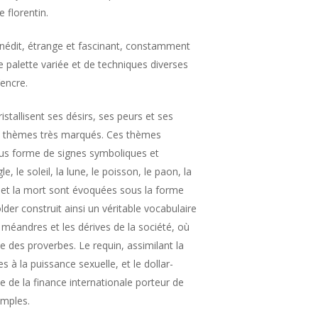
 florentin.
 inédit, étrange et fascinant, constamment
une palette variée et de techniques diverses
l’encre.
tallisent ses désirs, ses peurs et ses
de thèmes très marqués. Ces thèmes
ous forme de signes symboliques et
le, le soleil, la lune, le poisson, le paon, la
e et la mort sont évoquées sous la forme
er construit ainsi un véritable vocabulaire
 méandres et les dérives de la société, où
des proverbes. Le requin, assimilant la
 à la puissance sexuelle, et le dollar-
de la finance internationale porteur de
emples.