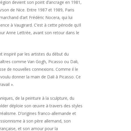
région devient son point d’ancrage en 1981,
a Arson de Nice. Entre 1987 et 1989, Paris
 marchand d’art Frédéric Nocera, qui lui
ence à Vaugirard. C’est à cette période qu’il
 pour Anne Lettrée, avant son retour dans le
inspiré par les artistes du début du
maîtres comme Van Gogh, Picasso ou Dali,
cesse de nouvelles connexions. Comme il le
i voulu donner la main de Dali à Picasso. Ce
avail ».
niques, de la peinture à la sculpture, du
older déploie son œuvre à travers des styles
rréalisme. D’origines franco-allemande et
pressionnisme à son père allemand, son
rançaise, et son amour pour la